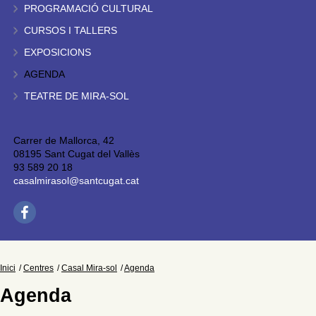
PROGRAMACIÓ CULTURAL
CURSOS I TALLERS
EXPOSICIONS
AGENDA
TEATRE DE MIRA-SOL
Carrer de Mallorca, 42
08195 Sant Cugat del Vallès
93 589 20 18
casalmirasol@santcugat.cat
Inici
Centres
Casal Mira-sol
Agenda
Agenda