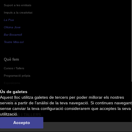
Suport a les entitats
Impuls a la creativitat
La Pua
Oficina Jove
Bar Bocamoll
Teatre Mira-sol
Què fem
Cursos i Tallers
Programació pròpia
Exposicions
Ús de galetes
Aquest lloc utilitza galetes de tercers per poder millorar els nostres
Agenda
serveis a partir de l'anàlisi de la teva navegació. Si continues navegant
sense canviar la teva configuració considerarem que acceptes la seva
utilització.
CURSOS I TALLERS
Accepto