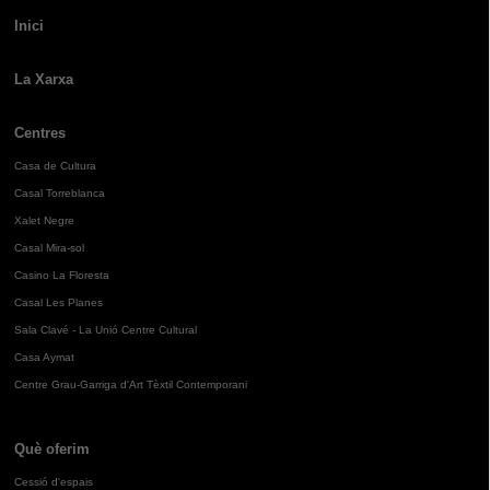
Inici
La Xarxa
Centres
Casa de Cultura
Casal Torreblanca
Xalet Negre
Casal Mira-sol
Casino La Floresta
Casal Les Planes
Sala Clavé - La Unió Centre Cultural
Casa Aymat
Centre Grau-Garriga d'Art Tèxtil Contemporani
Què oferim
Cessió d'espais