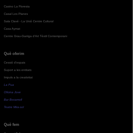
Casino La Floresta
Casal Les Planes
Sala Clavé - La Unió Centre Cultural
Casa Aymat
Centre Grau-Garriga d'Art Tèxtil Contemporani
Què oferim
Cessió d'espais
Suport a les entitats
Impuls a la creativitat
La Pua
Oficina Jove
Bar Bocamoll
Teatre Mira-sol
Què fem