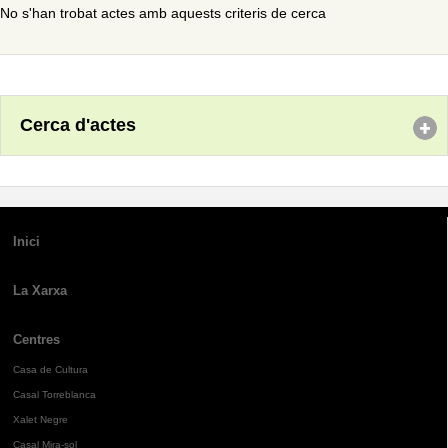
No s'han trobat actes amb aquests criteris de cerca
Cerca d'actes
Inici
La Xarxa
Centres
Casa de Cultura
Casal Torreblanca
Xalet Negre
Casal Mira-sol