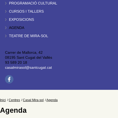
PROGRAMACIÓ CULTURAL
CURSOS I TALLERS
EXPOSICIONS
AGENDA
TEATRE DE MIRA-SOL
Carrer de Mallorca, 42
08195 Sant Cugat del Vallès
93 589 20 18
casalmirasol@santcugat.cat
Inici
Centres
Casal Mira-sol
Agenda
Agenda