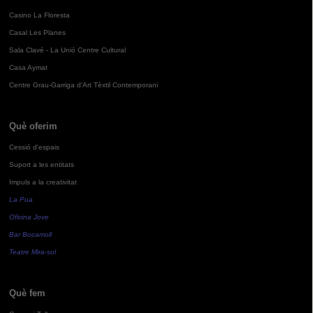
Casino La Floresta
Casal Les Planes
Sala Clavé - La Unió Centre Cultural
Casa Aymat
Centre Grau-Garriga d'Art Tèxtil Contemporani
Què oferim
Cessió d'espais
Suport a les entitats
Impuls a la creativitat
La Pua
Oficina Jove
Bar Bocamoll
Teatre Mira-sol
Què fem