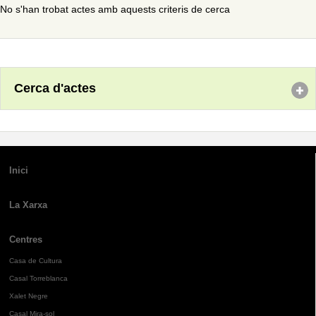
No s'han trobat actes amb aquests criteris de cerca
Cerca d'actes
Inici
La Xarxa
Centres
Casa de Cultura
Casal Torreblanca
Xalet Negre
Casal Mira-sol