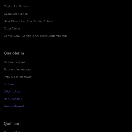
Casino La Floresta
Casal Les Planes
Sala Clavé - La Unió Centre Cultural
Casa Aymat
Centre Grau-Garriga d'Art Tèxtil Contemporani
Què oferim
Cessió d'espais
Suport a les entitats
Impuls a la creativitat
La Pua
Oficina Jove
Bar Bocamoll
Teatre Mira-sol
Què fem