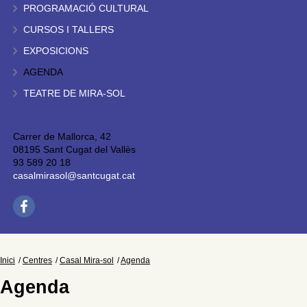
PROGRAMACIÓ CULTURAL
CURSOS I TALLERS
EXPOSICIONS
AGENDA
TEATRE DE MIRA-SOL
Carrer de Mallorca, 42
08195 Sant Cugat del Vallès
93 589 20 18
casalmirasol@santcugat.cat
Inici
Centres
Casal Mira-sol
Agenda
Agenda