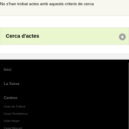
No s'han trobat actes amb aquests criteris de cerca
Cerca d'actes
Inici
La Xarxa
Centres
Casa de Cultura
Casal Torreblanca
Xalet Negre
Casal Mira-sol