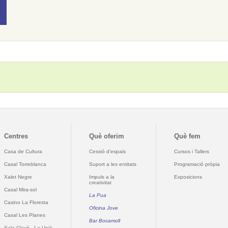
Centres
Què oferim
Què fem
Casa de Cultura
Cessió d'espais
Cursos i Tallers
Casal Torreblanca
Suport a les entitats
Programació pròpia
Xalet Negre
Impuls a la
Exposicions
creativitat
Casal Mira-sol
La Pua
Casino La Floresta
Oficina Jove
Casal Les Planes
Bar Bocamoll
Sala Clavé - La Unió