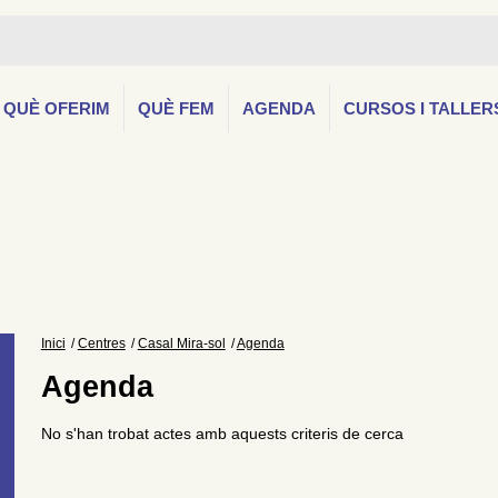
QUÈ OFERIM
QUÈ FEM
AGENDA
CURSOS I TALLER
Inici
Centres
Casal Mira-sol
Agenda
Agenda
No s'han trobat actes amb aquests criteris de cerca