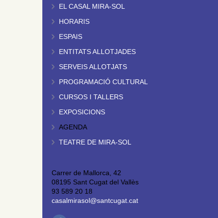
EL CASAL MIRA-SOL
HORARIS
ESPAIS
ENTITATS ALLOTJADES
SERVEIS ALLOTJATS
PROGRAMACIÓ CULTURAL
CURSOS I TALLERS
EXPOSICIONS
AGENDA
TEATRE DE MIRA-SOL
Carrer de Mallorca, 42
08195 Sant Cugat del Vallès
93 589 20 18
casalmirasol@santcugat.cat