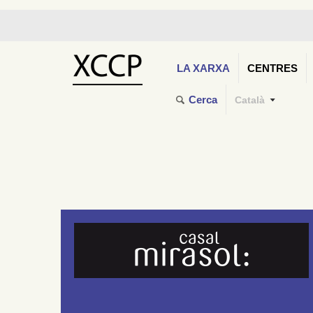
LA XARXA
CENTRES
Cerca
Català