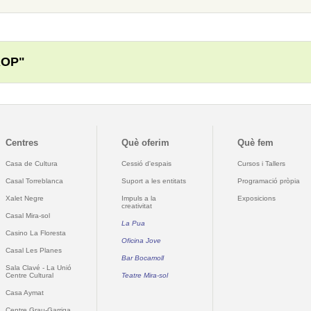
ROP"
Centres
Què oferim
Què fem
Casa de Cultura
Cessió d'espais
Cursos i Tallers
Casal Torreblanca
Suport a les entitats
Programació pròpia
Xalet Negre
Impuls a la
Exposicions
creativitat
Casal Mira-sol
La Pua
Casino La Floresta
Oficina Jove
Casal Les Planes
Bar Bocamoll
Sala Clavé - La Unió
Centre Cultural
Teatre Mira-sol
Casa Aymat
Centre Grau-Garriga