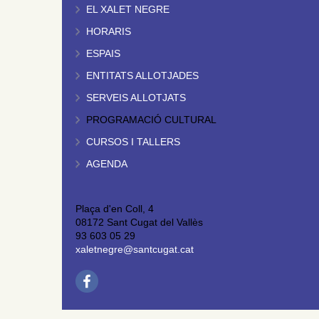
EL XALET NEGRE
HORARIS
ESPAIS
ENTITATS ALLOTJADES
SERVEIS ALLOTJATS
PROGRAMACIÓ CULTURAL
CURSOS I TALLERS
AGENDA
Plaça d'en Coll, 4
08172 Sant Cugat del Vallès
93 603 05 29
xaletnegre@santcugat.cat