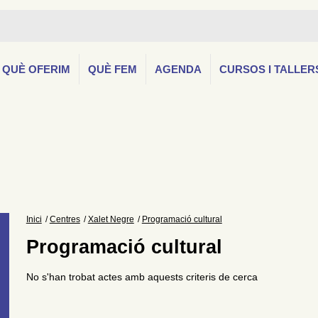
QUÈ OFERIM
QUÈ FEM
AGENDA
CURSOS I TALLER
Inici
Centres
Xalet Negre
Programació cultural
Programació cultural
No s'han trobat actes amb aquests criteris de cerca