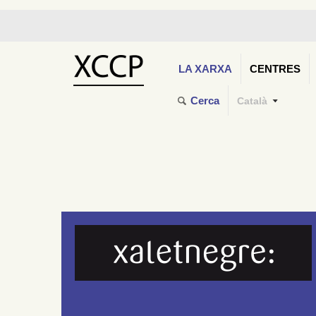
LA XARXA
CENTRES
Cerca
Català