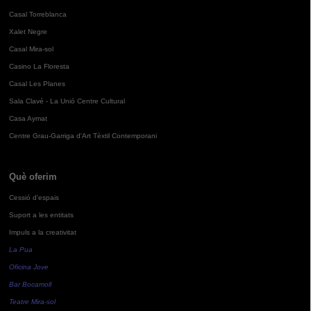
Casal Torreblanca
Xalet Negre
Casal Mira-sol
Casino La Floresta
Casal Les Planes
Sala Clavé - La Unió Centre Cultural
Casa Aymat
Centre Grau-Garriga d'Art Tèxtil Contemporani
Què oferim
Cessió d'espais
Suport a les entitats
Impuls a la creativitat
La Pua
Oficina Jove
Bar Bocamoll
Teatre Mira-sol