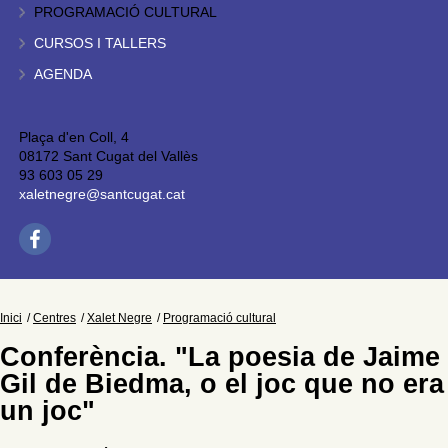
PROGRAMACIÓ CULTURAL
CURSOS I TALLERS
AGENDA
Plaça d'en Coll, 4
08172 Sant Cugat del Vallès
93 603 05 29
xaletnegre@santcugat.cat
Inici
Centres
Xalet Negre
Programació cultural
Conferència. "La poesia de Jaime
Gil de Biedma, o el joc que no era
un joc"