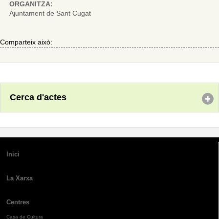
ORGANITZA:
Ajuntament de Sant Cugat
Comparteix això:
Cerca d'actes
Inici
La Xarxa
Centres
Casa de Cultura