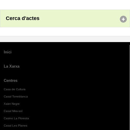
Cerca d'actes
Inici
La Xarxa
Centres
Casa de Cultura
Casal Torreblanca
Xalet Negre
Casal Mira-sol
Casino La Floresta
Casal Les Planes