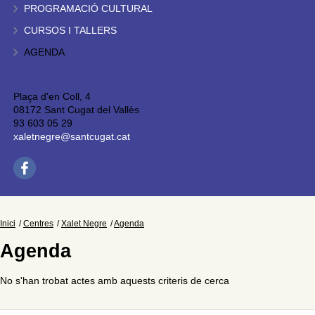
PROGRAMACIÓ CULTURAL
CURSOS I TALLERS
AGENDA
Plaça d'en Coll, 4
08172 Sant Cugat del Vallès
93 603 05 29
xaletnegre@santcugat.cat
Inici
Centres
Xalet Negre
Agenda
Agenda
No s'han trobat actes amb aquests criteris de cerca