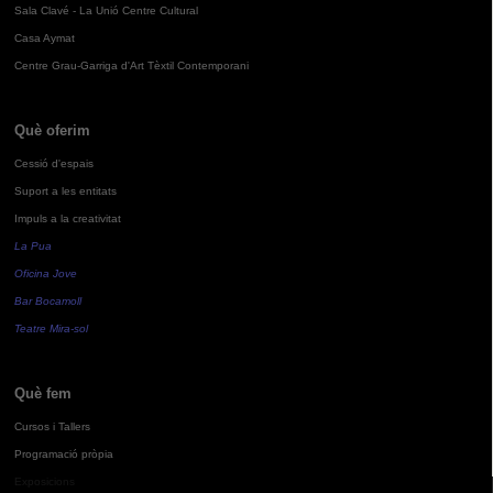
Sala Clavé - La Unió Centre Cultural
Casa Aymat
Centre Grau-Garriga d'Art Tèxtil Contemporani
Què oferim
Cessió d'espais
Suport a les entitats
Impuls a la creativitat
La Pua
Oficina Jove
Bar Bocamoll
Teatre Mira-sol
Què fem
Cursos i Tallers
Programació pròpia
Exposicions