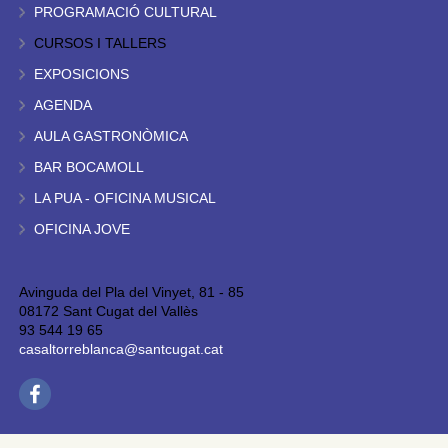
PROGRAMACIÓ CULTURAL
CURSOS I TALLERS
EXPOSICIONS
AGENDA
AULA GASTRONÒMICA
BAR BOCAMOLL
LA PUA - OFICINA MUSICAL
OFICINA JOVE
Avinguda del Pla del Vinyet, 81 - 85
08172 Sant Cugat del Vallès
93 544 19 65
casaltorreblanca@santcugat.cat