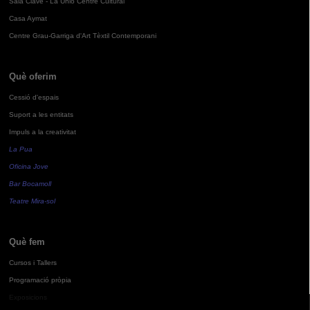
Sala Clavé - La Unió Centre Cultural
Casa Aymat
Centre Grau-Garriga d'Art Tèxtil Contemporani
Què oferim
Cessió d'espais
Suport a les entitats
Impuls a la creativitat
La Pua
Oficina Jove
Bar Bocamoll
Teatre Mira-sol
Què fem
Cursos i Tallers
Programació pròpia
Exposicions