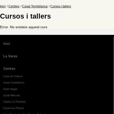
Inici
Centres
Casal Torreblanca
Cursos i tallers
Cursos i tallers
Error. No existeix aquest curs
Inici
La Xarxa
Centres
Casa de Cultura
Casal Torreblanca
Xalet Negre
Casal Mira-sol
Casino La Floresta
Casal Les Planes