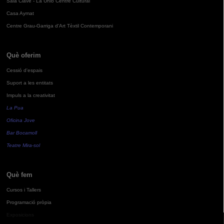
Sala Clavé - La Unió Centre Cultural
Casa Aymat
Centre Grau-Garriga d'Art Tèxtil Contemporani
Què oferim
Cessió d'espais
Suport a les entitats
Impuls a la creativitat
La Pua
Oficina Jove
Bar Bocamoll
Teatre Mira-sol
Què fem
Cursos i Tallers
Programació pròpia
Exposicions