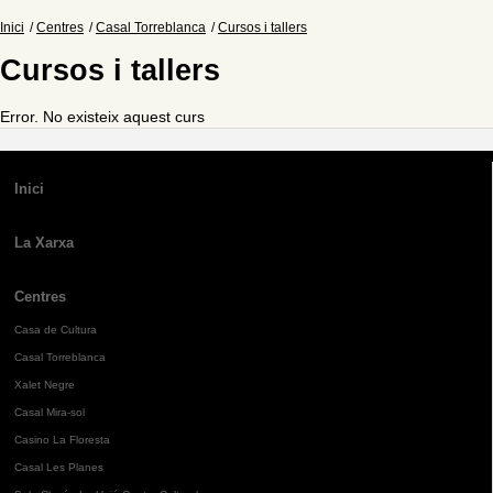
Inici
Centres
Casal Torreblanca
Cursos i tallers
Cursos i tallers
Error. No existeix aquest curs
Inici
La Xarxa
Centres
Casa de Cultura
Casal Torreblanca
Xalet Negre
Casal Mira-sol
Casino La Floresta
Casal Les Planes