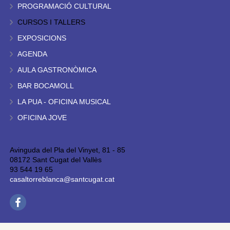
PROGRAMACIÓ CULTURAL
CURSOS I TALLERS
EXPOSICIONS
AGENDA
AULA GASTRONÒMICA
BAR BOCAMOLL
LA PUA - OFICINA MUSICAL
OFICINA JOVE
Avinguda del Pla del Vinyet, 81 - 85
08172 Sant Cugat del Vallès
93 544 19 65
casaltorreblanca@santcugat.cat