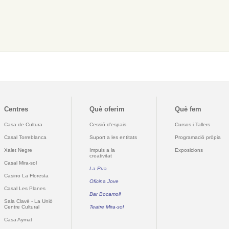
Centres
Què oferim
Què fem
Casa de Cultura
Cessió d'espais
Cursos i Tallers
Casal Torreblanca
Suport a les entitats
Programació pròpia
Xalet Negre
Impuls a la
Exposicions
creativitat
Casal Mira-sol
La Pua
Casino La Floresta
Oficina Jove
Casal Les Planes
Bar Bocamoll
Sala Clavé - La Unió
Centre Cultural
Teatre Mira-sol
Casa Aymat