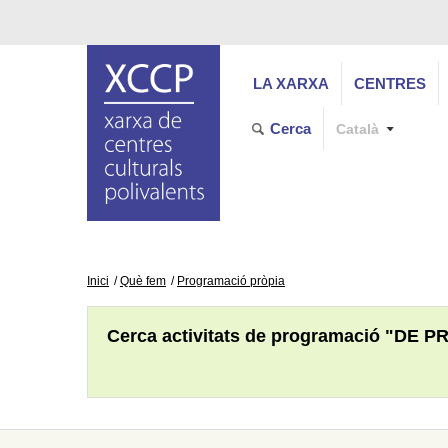
LA XARXA
CENTRES
Cerca
Català
Inici
Què fem
Programació pròpia
Cerca activitats de programació "DE P