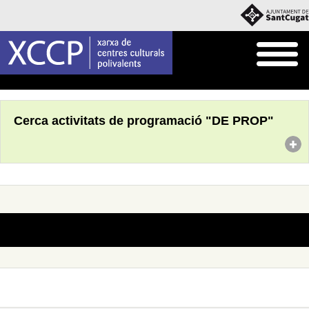
Inici
Què fem
Programació pròpia
Cerca activitats de programació "DE PROP"
No s'han trobat actes amb aquests criteris de cerca