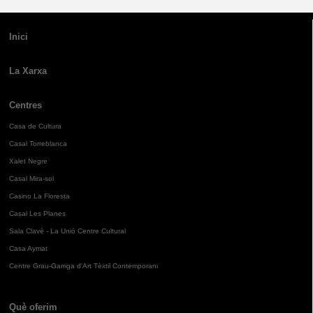
Inici
La Xarxa
Centres
Casa de Cultura
Casal Torreblanca
Xalet Negre
Casal Mira-sol
Casino La Floresta
Casal Les Planes
Sala Clavé - La Unió Centre Cultural
Casa Aymat
Centre Grau-Garriga d'Art Tèxtil Contemporani
Què oferim