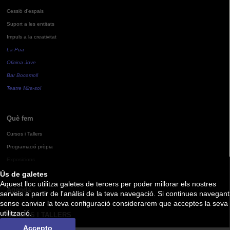
Cessió d'espais
Suport a les entitats
Impuls a la creativitat
La Pua
Oficina Jove
Bar Bocamoll
Teatre Mira-sol
Què fem
Cursos i Tallers
Programació pròpia
Exposicions
Ús de galetes
Aquest lloc utilitza galetes de tercers per poder millorar els nostres
Agenda
serveis a partir de l'anàlisi de la teva navegació. Si continues navegant
sense canviar la teva configuració considerarem que acceptes la seva
utilització.
CURSOS I TALLERS
Accepto