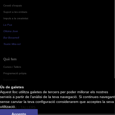
Cessió d'espais
Suport a les entitats
Impuls a la creativitat
La Pua
Oficina Jove
Bar Bocamoll
Teatre Mira-sol
Què fem
Cursos i Tallers
Programació pròpia
Exposicions
Ús de galetes
Aquest lloc utilitza galetes de tercers per poder millorar els nostres
Agenda
serveis a partir de l'anàlisi de la teva navegació. Si continues navegant
sense canviar la teva configuració considerarem que acceptes la seva
utilització.
CURSOS I TALLERS
Accepto