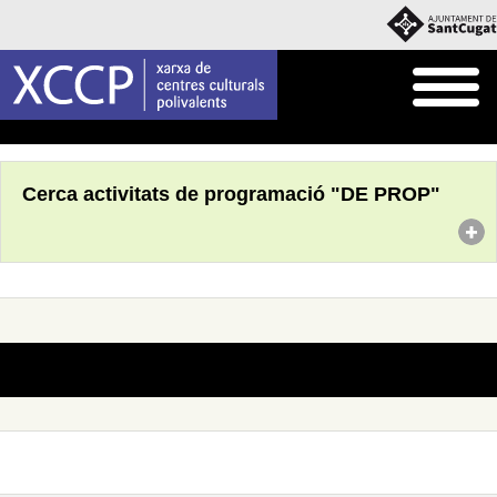
Inici
Què fem
Programació pròpia
Cerca activitats de programació "DE PROP"
No s'han trobat actes amb aquests criteris de cerca