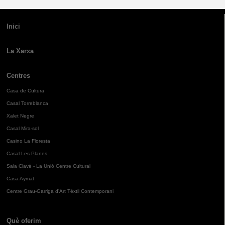
Inici
La Xarxa
Centres
Casa de Cultura
Casal Torreblanca
Xalet Negre
Casal Mira-sol
Casino La Floresta
Casal Les Planes
Sala Clavé - La Unió Centre Cultural
Casa Aymat
Centre Grau-Garriga d'Art Tèxtil Contemporani
Què oferim