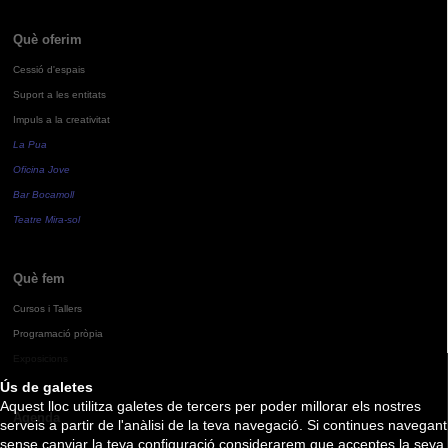
Què oferim
Cessió d'espais
Suport a les entitats
Impuls a la creativitat
La Pua
Oficina Jove
Bar Bocamoll
Teatre Mira-sol
Què fem
Cursos i Tallers
Programació pròpia
Exposicions
Ús de galetes
Aquest lloc utilitza galetes de tercers per poder millorar els nostres
Agenda
serveis a partir de l'anàlisi de la teva navegació. Si continues navegant
sense canviar la teva configuració considerarem que acceptes la seva