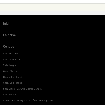
Inici
La Xarxa
Centres
Casa de Cultura
Casal Torreblanca
Xalet Negre
Casal Mira-sol
Casino La Floresta
Casal Les Planes
Sala Clavé - La Unió Centre Cultural
Casa Aymat
Centre Grau-Garriga d'Art Tèxtil Contemporani