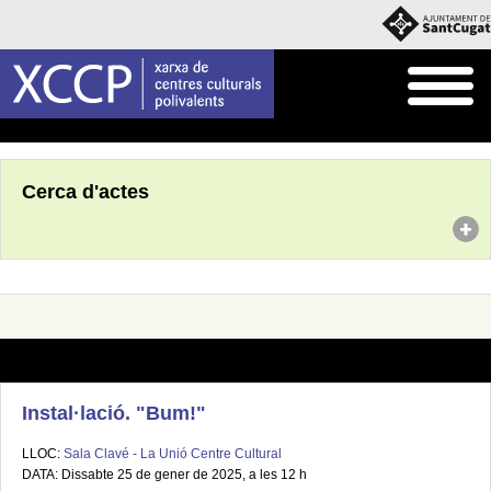
Inici
Agenda
Cerca d'actes
Instal·lació. "Bum!"
LLOC:
Sala Clavé - La Unió Centre Cultural
DATA: Dissabte 25 de gener de 2025, a les 12 h