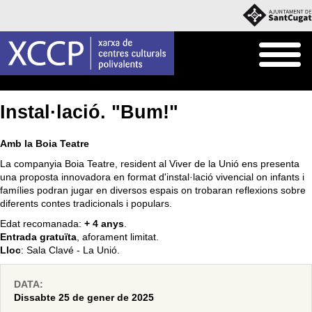
Inici
Què fem
Programació pròpia
Instal·lació. "Bum!"
Amb la Boia Teatre
La companyia Boia Teatre, resident al Viver de la Unió ens presenta
una proposta innovadora en format d'instal·lació vivencial on infants i
famílies podran jugar en diversos espais on trobaran reflexions sobre
diferents contes tradicionals i populars.
Edat recomanada:
+ 4 anys
.
Entrada gratuïta
, aforament limitat.
Lloc
: Sala Clavé - La Unió.
DATA:
Dissabte 25 de gener de 2025