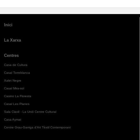
Inici
La Xarxa
Centres
Casa de Cultura
Casal Torreblanca
Xalet Negre
Casal Mira-sol
Casino La Floresta
Casal Les Planes
Sala Clavé - La Unió Centre Cultural
Casa Aymat
Centre Grau-Garriga d'Art Tèxtil Contemporani