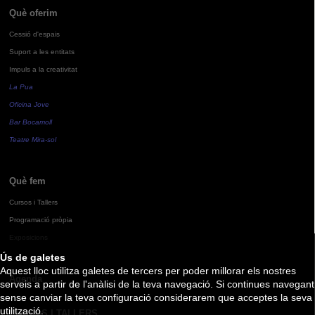
Què oferim
Cessió d'espais
Suport a les entitats
Impuls a la creativitat
La Pua
Oficina Jove
Bar Bocamoll
Teatre Mira-sol
Què fem
Cursos i Tallers
Programació pròpia
Exposicions
Ús de galetes
Aquest lloc utilitza galetes de tercers per poder millorar els nostres
Agenda
serveis a partir de l'anàlisi de la teva navegació. Si continues navegant
sense canviar la teva configuració considerarem que acceptes la seva
utilització.
CURSOS I TALLERS