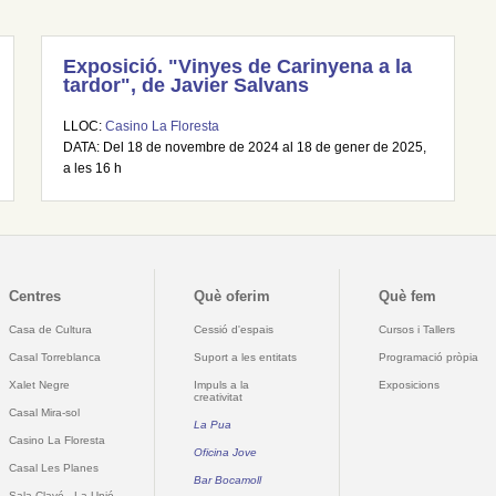
Exposició. "Vinyes de Carinyena a la
tardor", de Javier Salvans
LLOC:
Casino La Floresta
DATA: Del 18 de novembre de 2024 al 18 de gener de 2025,
a les 16 h
Centres
Què oferim
Què fem
Casa de Cultura
Cessió d'espais
Cursos i Tallers
Casal Torreblanca
Suport a les entitats
Programació pròpia
Xalet Negre
Impuls a la
Exposicions
creativitat
Casal Mira-sol
La Pua
Casino La Floresta
Oficina Jove
Casal Les Planes
Bar Bocamoll
Sala Clavé - La Unió