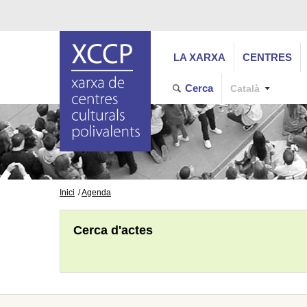
LA XARXA
CENTRES
Cerca
Català
Inici
Agenda
Cerca d'actes