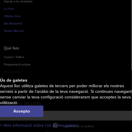
Impuls a la creativitat
La Pua
Oficina Jove
Bar Bocamoll
Teatre Mira-sol
Què fem
Cursos i Tallers
Programació pròpia
Exposicions
Ús de galetes
Aquest lloc utilitza galetes de tercers per poder millorar els nostres
Agenda
serveis a partir de l'anàlisi de la teva navegació. Si continues navegant
sense canviar la teva configuració considerarem que acceptes la seva
utilització.
CURSOS I TALLERS
Accepto
> Més informació sobre l'ús de les galetes
Subscriu-te al butlletí