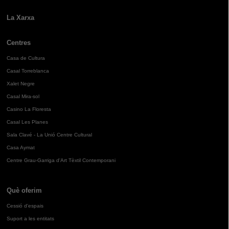
La Xarxa
Centres
Casa de Cultura
Casal Torreblanca
Xalet Negre
Casal Mira-sol
Casino La Floresta
Casal Les Planes
Sala Clavé - La Unió Centre Cultural
Casa Aymat
Centre Grau-Garriga d'Art Tèxtil Contemporani
Què oferim
Cessió d'espais
Suport a les entitats