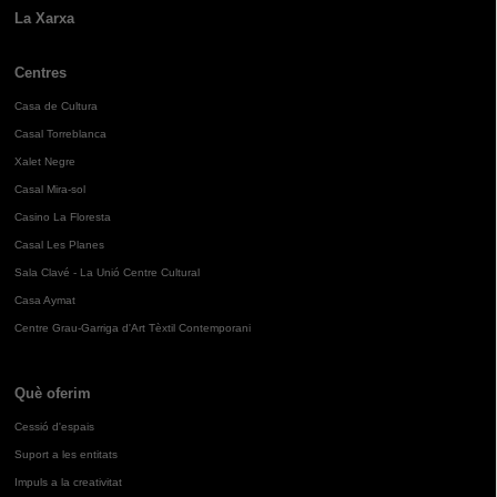
La Xarxa
Centres
Casa de Cultura
Casal Torreblanca
Xalet Negre
Casal Mira-sol
Casino La Floresta
Casal Les Planes
Sala Clavé - La Unió Centre Cultural
Casa Aymat
Centre Grau-Garriga d'Art Tèxtil Contemporani
Què oferim
Cessió d'espais
Suport a les entitats
Impuls a la creativitat