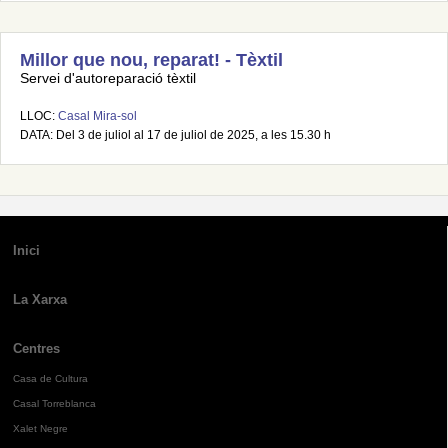
Millor que nou, reparat! - Tèxtil
Servei d'autoreparació tèxtil
LLOC:
Casal Mira-sol
DATA: Del 3 de juliol al 17 de juliol de 2025, a les 15.30 h
Inici
La Xarxa
Centres
Casa de Cultura
Casal Torreblanca
Xalet Negre