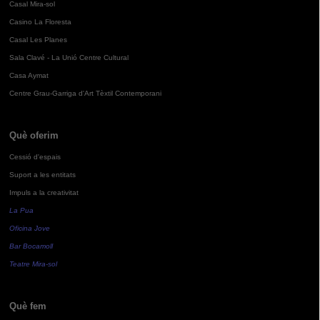
Casal Mira-sol
Casino La Floresta
Casal Les Planes
Sala Clavé - La Unió Centre Cultural
Casa Aymat
Centre Grau-Garriga d'Art Tèxtil Contemporani
Què oferim
Cessió d'espais
Suport a les entitats
Impuls a la creativitat
La Pua
Oficina Jove
Bar Bocamoll
Teatre Mira-sol
Què fem