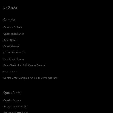
La Xarxa
Centres
Casa de Cultura
Casal Torreblanca
Xalet Negre
Casal Mira-sol
Casino La Floresta
Casal Les Planes
Sala Clavé - La Unió Centre Cultural
Casa Aymat
Centre Grau-Garriga d'Art Tèxtil Contemporani
Què oferim
Cessió d'espais
Suport a les entitats
Impuls a la creativitat