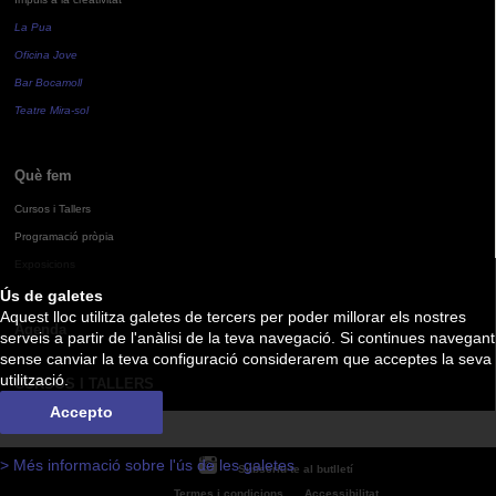
La Pua
Oficina Jove
Bar Bocamoll
Teatre Mira-sol
Què fem
Cursos i Tallers
Programació pròpia
Exposicions
Ús de galetes
Aquest lloc utilitza galetes de tercers per poder millorar els nostres
Agenda
serveis a partir de l'anàlisi de la teva navegació. Si continues navegant
sense canviar la teva configuració considerarem que acceptes la seva
utilització.
CURSOS I TALLERS
Accepto
> Més informació sobre l'ús de les galetes
Subscriu-te al butlletí
Termes i condicions
Accessibilitat