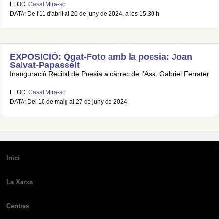
LLOC:
Casal Mira-sol
DATA: De l'11 d'abril al 20 de juny de 2024, a les 15.30 h
EXPOSICIÓ: Qgat-Foto amb la poesia: Joan
Salvat-Papasseit
Inauguració Recital de Poesia a càrrec de l'Ass. Gabriel Ferrater
LLOC:
Casal Mira-sol
DATA: Del 10 de maig al 27 de juny de 2024
Inici
La Xarxa
Centres