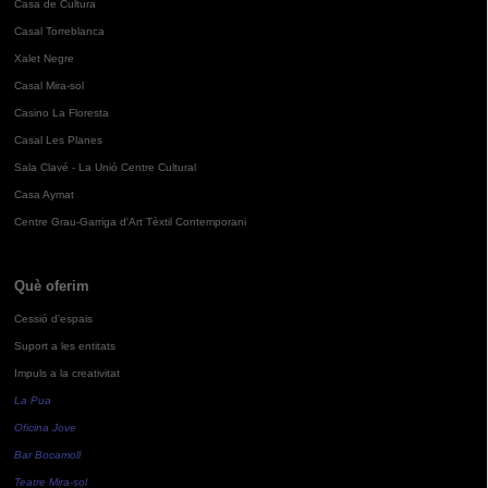
Casa de Cultura
Casal Torreblanca
Xalet Negre
Casal Mira-sol
Casino La Floresta
Casal Les Planes
Sala Clavé - La Unió Centre Cultural
Casa Aymat
Centre Grau-Garriga d'Art Tèxtil Contemporani
Què oferim
Cessió d'espais
Suport a les entitats
Impuls a la creativitat
La Pua
Oficina Jove
Bar Bocamoll
Teatre Mira-sol