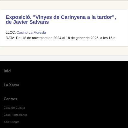
Exposició. "Vinyes de Carinyena a la tardor",
de Javier Salvans
LLOC:
Casino La Floresta
DATA: Del 18 de novembre de 2024 al 18 de gener de 2025, a les 16 h
Inici
La Xarxa
Centres
Casa de Cultura
Casal Torreblanca
Xalet Negre