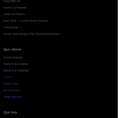
Casal Mira-sol
Casino La Floresta
Casal Les Planes
Sala Clavé - La Unió Centre Cultural
Casa Aymat
Centre Grau-Garriga d'Art Tèxtil Contemporani
Què oferim
Cessió d'espais
Suport a les entitats
Impuls a la creativitat
La Pua
Oficina Jove
Bar Bocamoll
Teatre Mira-sol
Què fem