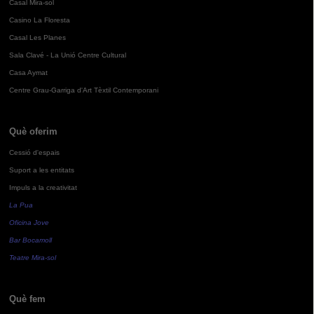
Casal Mira-sol
Casino La Floresta
Casal Les Planes
Sala Clavé - La Unió Centre Cultural
Casa Aymat
Centre Grau-Garriga d'Art Tèxtil Contemporani
Què oferim
Cessió d'espais
Suport a les entitats
Impuls a la creativitat
La Pua
Oficina Jove
Bar Bocamoll
Teatre Mira-sol
Què fem