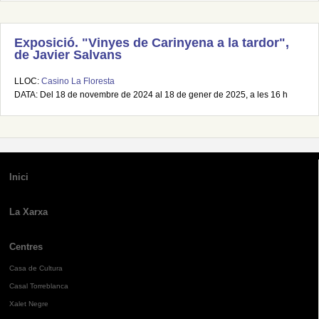
Exposició. "Vinyes de Carinyena a la tardor",
de Javier Salvans
LLOC:
Casino La Floresta
DATA: Del 18 de novembre de 2024 al 18 de gener de 2025, a les 16 h
Inici
La Xarxa
Centres
Casa de Cultura
Casal Torreblanca
Xalet Negre