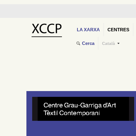
LA XARXA
CENTRES
Cerca
Català