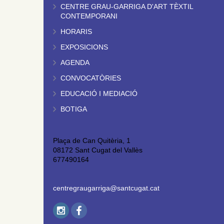
CENTRE GRAU-GARRIGA D'ART TÈXTIL
CONTEMPORANI
HORARIS
EXPOSICIONS
AGENDA
CONVOCATÒRIES
EDUCACIÓ I MEDIACIÓ
BOTIGA
Plaça de Can Quitèria, 1
08172 Sant Cugat del Vallès
677490164
centregraugarriga@santcugat.cat