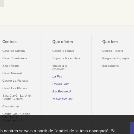
Centres
Què oferim
Què fem
Casa de Cultura
Cessió d'espais
Cursos i Tallers
Casal Torreblanca
Suport a les entitats
Programació pròpia
Xalet Negre
Impuls a la
Exposicions
creativitat
Casal Mira-sol
La Pua
Casino La Floresta
Oficina Jove
Casal Les Planes
Bar Bocamoll
Sala Clavé - La Unió
Centre Cultural
Teatre Mira-sol
Casa Aymat
Centre Grau-Garriga
d'Art Tèxtil
Contemporani
ls nostres serveis a partir de l'anàlisi de la teva navegació. Si