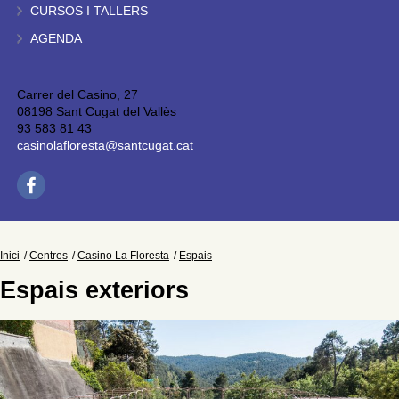
CURSOS I TALLERS
AGENDA
Carrer del Casino, 27
08198 Sant Cugat del Vallès
93 583 81 43
casinolafloresta@santcugat.cat
Inici
Centres
Casino La Floresta
Espais
Espais exteriors