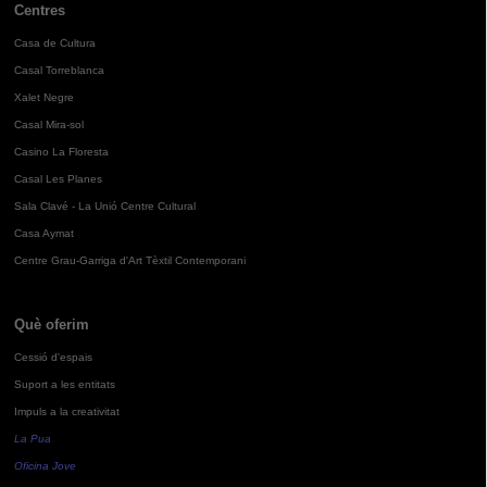
Centres
Casa de Cultura
Casal Torreblanca
Xalet Negre
Casal Mira-sol
Casino La Floresta
Casal Les Planes
Sala Clavé - La Unió Centre Cultural
Casa Aymat
Centre Grau-Garriga d'Art Tèxtil Contemporani
Què oferim
Cessió d'espais
Suport a les entitats
Impuls a la creativitat
La Pua
Oficina Jove