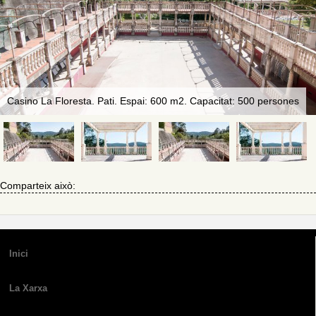
Casino La Floresta. Pati. Espai: 600 m2. Capacitat: 500 persones
Comparteix això:
Inici
La Xarxa