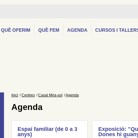
QUÈ OFERIM
QUÈ FEM
AGENDA
CURSOS I TALLER
Inici
Centres
Casal Mira-sol
Agenda
Agenda
Espai familiar (de 0 a 3
Exposició: "Qu
anys)
Dones hi guany