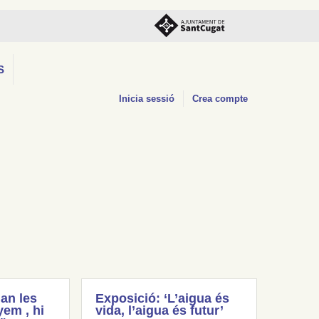
S
Inicia sessió
Crea compte
an les
Exposició: ‘L’aigua és
em , hi
vida, l’aigua és futur’