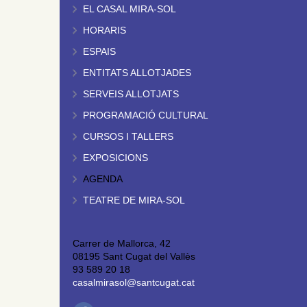
EL CASAL MIRA-SOL
HORARIS
ESPAIS
ENTITATS ALLOTJADES
SERVEIS ALLOTJATS
PROGRAMACIÓ CULTURAL
CURSOS I TALLERS
EXPOSICIONS
AGENDA
TEATRE DE MIRA-SOL
Carrer de Mallorca, 42
08195 Sant Cugat del Vallès
93 589 20 18
casalmirasol@santcugat.cat