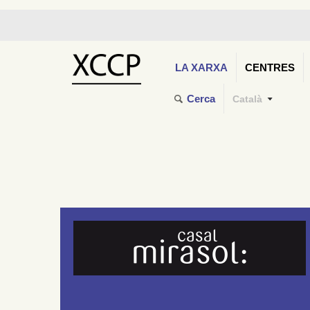
LA XARXA
CENTRES
Cerca
Català