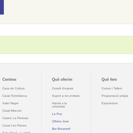
Centres
Què oferim
Què fem
Casa de Cultura
Cessió d'espais
Cursos i Tallers
Casal Torreblanca
Suport a les entitats
Programació pròpia
Xalet Negre
Impuls a la
Exposicions
creativitat
Casal Mira-sol
La Pua
Casino La Floresta
Oficina Jove
Casal Les Planes
Bar Bocamoll
Sala Clavé - La Unió