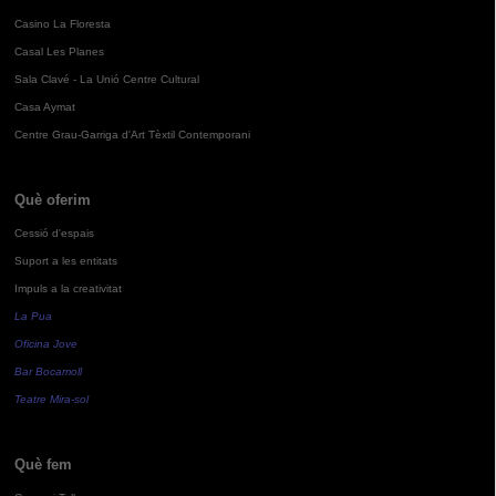
Casino La Floresta
Casal Les Planes
Sala Clavé - La Unió Centre Cultural
Casa Aymat
Centre Grau-Garriga d'Art Tèxtil Contemporani
Què oferim
Cessió d'espais
Suport a les entitats
Impuls a la creativitat
La Pua
Oficina Jove
Bar Bocamoll
Teatre Mira-sol
Què fem