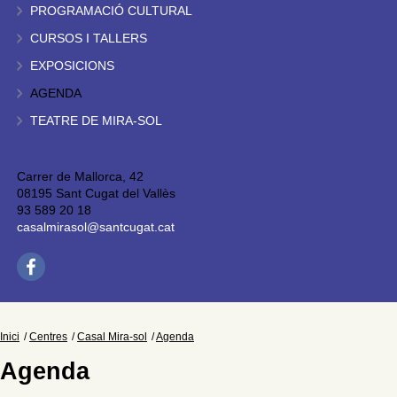
PROGRAMACIÓ CULTURAL
CURSOS I TALLERS
EXPOSICIONS
AGENDA
TEATRE DE MIRA-SOL
Carrer de Mallorca, 42
08195 Sant Cugat del Vallès
93 589 20 18
casalmirasol@santcugat.cat
Inici
Centres
Casal Mira-sol
Agenda
Agenda