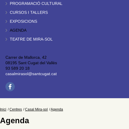
PROGRAMACIÓ CULTURAL
CURSOS I TALLERS
EXPOSICIONS
AGENDA
TEATRE DE MIRA-SOL
Carrer de Mallorca, 42
08195 Sant Cugat del Vallès
93 589 20 18
casalmirasol@santcugat.cat
Inici
Centres
Casal Mira-sol
Agenda
Agenda