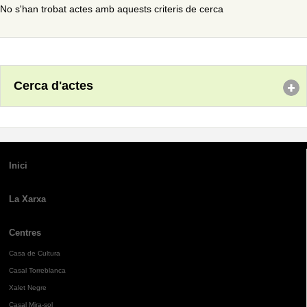
No s'han trobat actes amb aquests criteris de cerca
Cerca d'actes
Inici
La Xarxa
Centres
Casa de Cultura
Casal Torreblanca
Xalet Negre
Casal Mira-sol