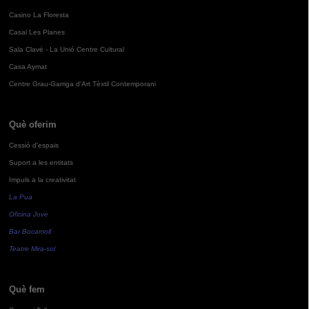
Casino La Floresta
Casal Les Planes
Sala Clavé - La Unió Centre Cultural
Casa Aymat
Centre Grau-Garriga d'Art Tèxtil Contemporani
Què oferim
Cessió d'espais
Suport a les entitats
Impuls a la creativitat
La Pua
Oficina Jove
Bar Bocamoll
Teatre Mira-sol
Què fem