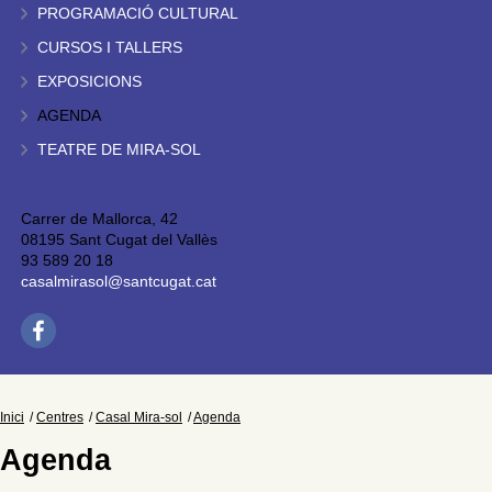
PROGRAMACIÓ CULTURAL
CURSOS I TALLERS
EXPOSICIONS
AGENDA
TEATRE DE MIRA-SOL
Carrer de Mallorca, 42
08195 Sant Cugat del Vallès
93 589 20 18
casalmirasol@santcugat.cat
Inici
Centres
Casal Mira-sol
Agenda
Agenda