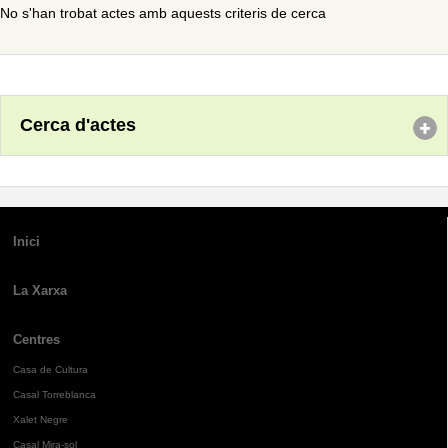
No s'han trobat actes amb aquests criteris de cerca
Cerca d'actes
Inici
La Xarxa
Centres
Casa de Cultura
Casal Torreblanca
Xalet Negre
Casal Mira-sol