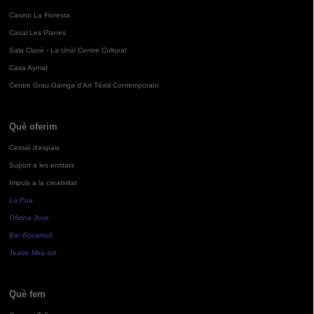
Casino La Floresta
Casal Les Planes
Sala Clavé - La Unió Centre Cultural
Casa Aymat
Centre Grau-Garriga d'Art Tèxtil Contemporani
Què oferim
Cessió d'espais
Suport a les entitats
Impuls a la creativitat
La Pua
Oficina Jove
Bar Bocamoll
Teatre Mira-sol
Què fem