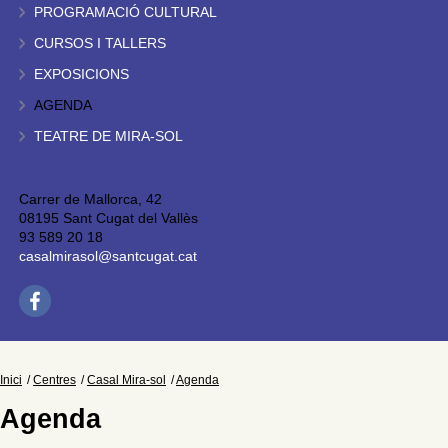
PROGRAMACIÓ CULTURAL
CURSOS I TALLERS
EXPOSICIONS
AGENDA
TEATRE DE MIRA-SOL
Carrer de Mallorca, 42
08195 Sant Cugat del Vallès
93 589 20 18
casalmirasol@santcugat.cat
Inici
Centres
Casal Mira-sol
Agenda
Agenda