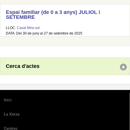
Espai familiar (de 0 a 3 anys) JULIOL i
SETEMBRE
LLOC:
Casal Mira-sol
DATA: Del 30 de juny al 27 de setembre de 2025
Cerca d'actes
Inici
La Xarxa
Centres