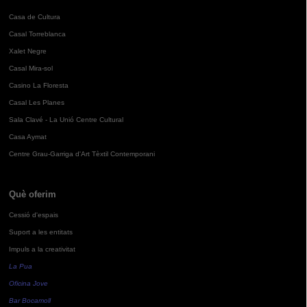
Casa de Cultura
Casal Torreblanca
Xalet Negre
Casal Mira-sol
Casino La Floresta
Casal Les Planes
Sala Clavé - La Unió Centre Cultural
Casa Aymat
Centre Grau-Garriga d'Art Tèxtil Contemporani
Què oferim
Cessió d'espais
Suport a les entitats
Impuls a la creativitat
La Pua
Oficina Jove
Bar Bocamoll