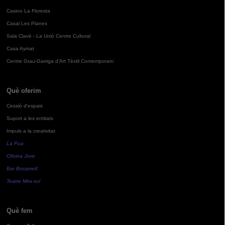
Casino La Floresta
Casal Les Planes
Sala Clavé - La Unió Centre Cultural
Casa Aymat
Centre Grau-Garriga d'Art Tèxtil Contemporani
Què oferim
Cessió d'espais
Suport a les entitats
Impuls a la creativitat
La Pua
Oficina Jove
Bar Bocamoll
Teatre Mira-sol
Què fem