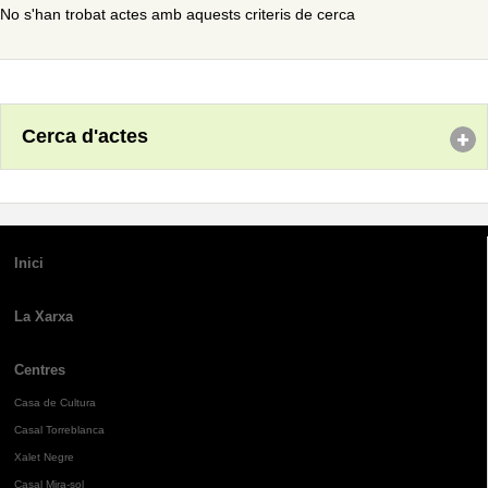
No s'han trobat actes amb aquests criteris de cerca
Cerca d'actes
Inici
La Xarxa
Centres
Casa de Cultura
Casal Torreblanca
Xalet Negre
Casal Mira-sol