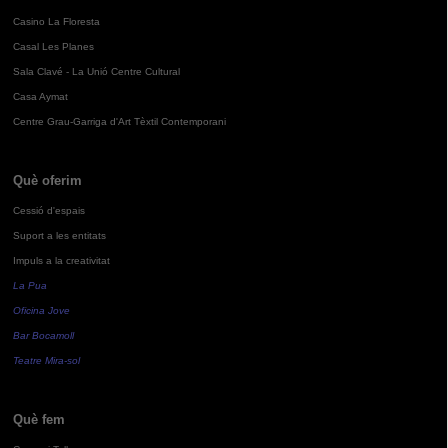
Casino La Floresta
Casal Les Planes
Sala Clavé - La Unió Centre Cultural
Casa Aymat
Centre Grau-Garriga d'Art Tèxtil Contemporani
Què oferim
Cessió d'espais
Suport a les entitats
Impuls a la creativitat
La Pua
Oficina Jove
Bar Bocamoll
Teatre Mira-sol
Què fem