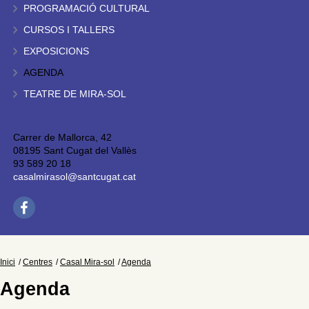
PROGRAMACIÓ CULTURAL
CURSOS I TALLERS
EXPOSICIONS
AGENDA
TEATRE DE MIRA-SOL
Carrer de Mallorca, 42
08195 Sant Cugat del Vallès
93 589 20 18
casalmirasol@santcugat.cat
Inici
Centres
Casal Mira-sol
Agenda
Agenda