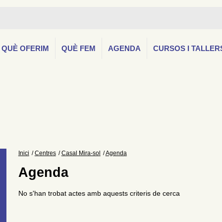
QUÈ OFERIM
QUÈ FEM
AGENDA
CURSOS I TALLER
Inici
Centres
Casal Mira-sol
Agenda
Agenda
No s'han trobat actes amb aquests criteris de cerca