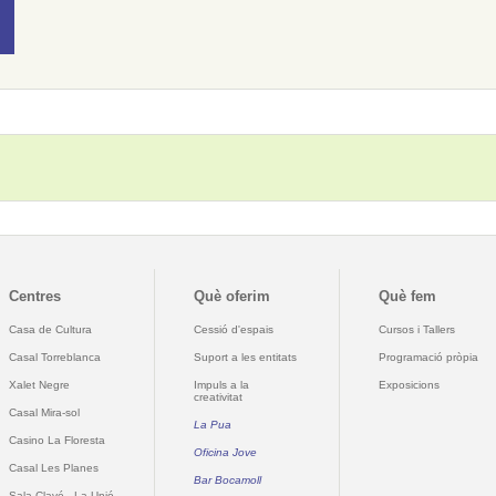
Centres
Què oferim
Què fem
Casa de Cultura
Cessió d'espais
Cursos i Tallers
Casal Torreblanca
Suport a les entitats
Programació pròpia
Xalet Negre
Impuls a la
Exposicions
creativitat
Casal Mira-sol
La Pua
Casino La Floresta
Oficina Jove
Casal Les Planes
Bar Bocamoll
Sala Clavé - La Unió