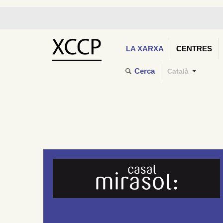
LA XARXA
CENTRES
Cerca
Català