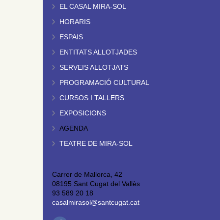
EL CASAL MIRA-SOL
HORARIS
ESPAIS
ENTITATS ALLOTJADES
SERVEIS ALLOTJATS
PROGRAMACIÓ CULTURAL
CURSOS I TALLERS
EXPOSICIONS
AGENDA
TEATRE DE MIRA-SOL
Carrer de Mallorca, 42
08195 Sant Cugat del Vallès
93 589 20 18
casalmirasol@santcugat.cat