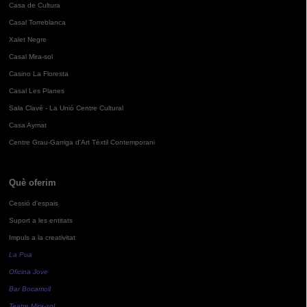
Casa de Cultura
Casal Torreblanca
Xalet Negre
Casal Mira-sol
Casino La Floresta
Casal Les Planes
Sala Clavé - La Unió Centre Cultural
Casa Aymat
Centre Grau-Garriga d'Art Tèxtil Contemporani
Què oferim
Cessió d'espais
Suport a les entitats
Impuls a la creativitat
La Pua
Oficina Jove
Bar Bocamoll
Teatre Mira-sol