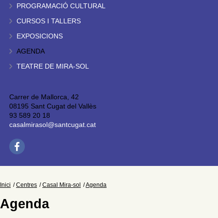
PROGRAMACIÓ CULTURAL
CURSOS I TALLERS
EXPOSICIONS
AGENDA
TEATRE DE MIRA-SOL
Carrer de Mallorca, 42
08195 Sant Cugat del Vallès
93 589 20 18
casalmirasol@santcugat.cat
Inici
Centres
Casal Mira-sol
Agenda
Agenda