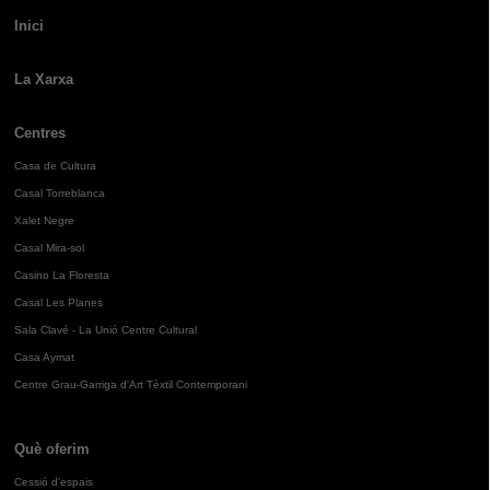
Inici
La Xarxa
Centres
Casa de Cultura
Casal Torreblanca
Xalet Negre
Casal Mira-sol
Casino La Floresta
Casal Les Planes
Sala Clavé - La Unió Centre Cultural
Casa Aymat
Centre Grau-Garriga d'Art Tèxtil Contemporani
Què oferim
Cessió d'espais