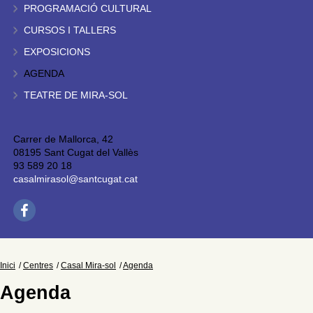
PROGRAMACIÓ CULTURAL
CURSOS I TALLERS
EXPOSICIONS
AGENDA
TEATRE DE MIRA-SOL
Carrer de Mallorca, 42
08195 Sant Cugat del Vallès
93 589 20 18
casalmirasol@santcugat.cat
Inici
Centres
Casal Mira-sol
Agenda
Agenda