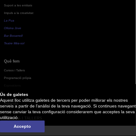
Suport a les entitats
Impuls a la creativitat
La Pua
Oficina Jove
Bar Bocamoll
Teatre Mira-sol
Què fem
Cursos i Tallers
Programació pròpia
Exposicions
Ús de galetes
Aquest lloc utilitza galetes de tercers per poder millorar els nostres
Agenda
serveis a partir de l'anàlisi de la teva navegació. Si continues navegant
sense canviar la teva configuració considerarem que acceptes la seva
utilització.
CURSOS I TALLERS
Accepto