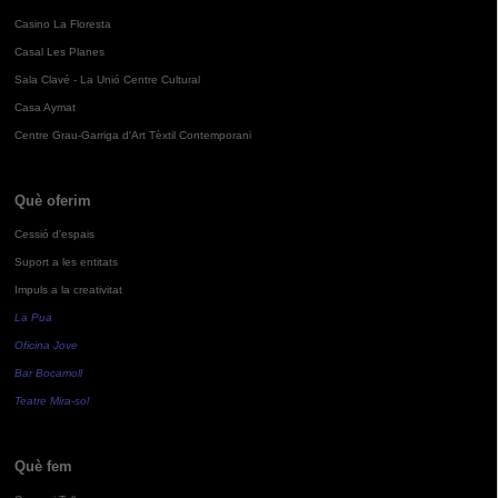
Casino La Floresta
Casal Les Planes
Sala Clavé - La Unió Centre Cultural
Casa Aymat
Centre Grau-Garriga d'Art Tèxtil Contemporani
Què oferim
Cessió d'espais
Suport a les entitats
Impuls a la creativitat
La Pua
Oficina Jove
Bar Bocamoll
Teatre Mira-sol
Què fem