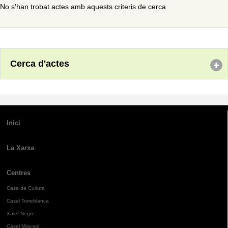
No s'han trobat actes amb aquests criteris de cerca
Cerca d'actes
Inici
La Xarxa
Centres
Casa de Cultura
Casal Torreblanca
Xalet Negre
Casal Mira-sol