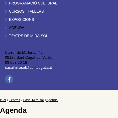
PROGRAMACIÓ CULTURAL
CURSOS I TALLERS
EXPOSICIONS
AGENDA
TEATRE DE MIRA-SOL
Carrer de Mallorca, 42
08195 Sant Cugat del Vallès
93 589 20 18
casalmirasol@santcugat.cat
Inici
Centres
Casal Mira-sol
Agenda
Agenda