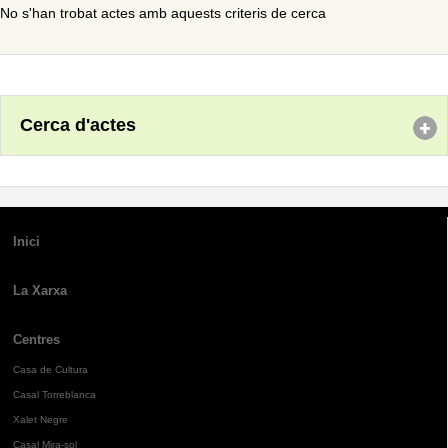
No s'han trobat actes amb aquests criteris de cerca
Cerca d'actes
Inici
La Xarxa
Centres
Casa de Cultura
Casal Torreblanca
Xalet Negre
Casal Mira-sol