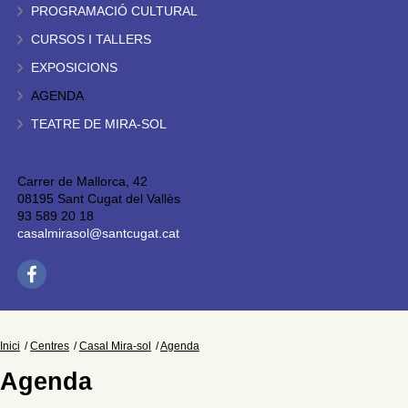
PROGRAMACIÓ CULTURAL
CURSOS I TALLERS
EXPOSICIONS
AGENDA
TEATRE DE MIRA-SOL
Carrer de Mallorca, 42
08195 Sant Cugat del Vallès
93 589 20 18
casalmirasol@santcugat.cat
Inici
Centres
Casal Mira-sol
Agenda
Agenda