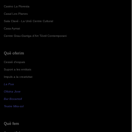
Casino La Floresta
Casal Les Planes
Sala Clavé - La Unió Centre Cultural
Casa Aymat
Centre Grau-Garriga d'Art Tèxtil Contemporani
Què oferim
Cessió d'espais
Suport a les entitats
Impuls a la creativitat
La Pua
Oficina Jove
Bar Bocamoll
Teatre Mira-sol
Què fem