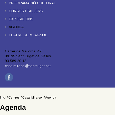
PROGRAMACIÓ CULTURAL
CURSOS I TALLERS
EXPOSICIONS
AGENDA
TEATRE DE MIRA-SOL
Carrer de Mallorca, 42
08195 Sant Cugat del Vallès
93 589 20 18
casalmirasol@santcugat.cat
Inici
Centres
Casal Mira-sol
Agenda
Agenda