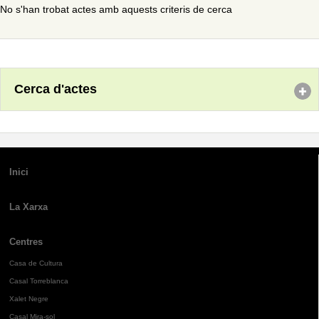
No s'han trobat actes amb aquests criteris de cerca
Cerca d'actes
Inici
La Xarxa
Centres
Casa de Cultura
Casal Torreblanca
Xalet Negre
Casal Mira-sol