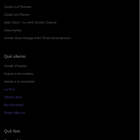
Casino La Floresta
Casal Les Planes
Sala Clavé - La Unió Centre Cultural
Casa Aymat
Centre Grau-Garriga d'Art Tèxtil Contemporani
Què oferim
Cessió d'espais
Suport a les entitats
Impuls a la creativitat
La Pua
Oficina Jove
Bar Bocamoll
Teatre Mira-sol
Què fem