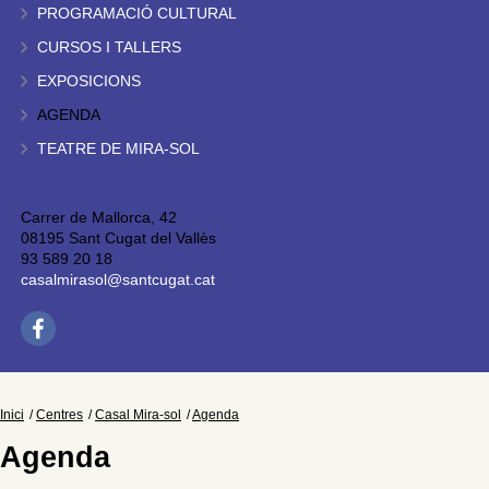
PROGRAMACIÓ CULTURAL
CURSOS I TALLERS
EXPOSICIONS
AGENDA
TEATRE DE MIRA-SOL
Carrer de Mallorca, 42
08195 Sant Cugat del Vallès
93 589 20 18
casalmirasol@santcugat.cat
Inici
Centres
Casal Mira-sol
Agenda
Agenda