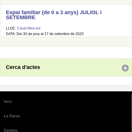
Espai familiar (de 0 a 3 anys) JULIOL i
SETEMBRE
LLOC:
Casal Mira-sol
DATA: Del 30 de juny al 27 de setembre de 2025
Cerca d'actes
Inici
La Xarxa
Centres