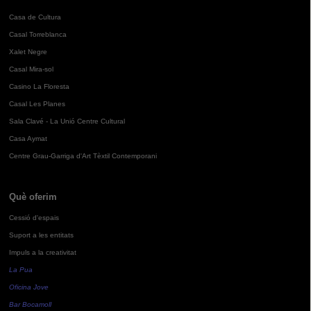
Casa de Cultura
Casal Torreblanca
Xalet Negre
Casal Mira-sol
Casino La Floresta
Casal Les Planes
Sala Clavé - La Unió Centre Cultural
Casa Aymat
Centre Grau-Garriga d'Art Tèxtil Contemporani
Què oferim
Cessió d'espais
Suport a les entitats
Impuls a la creativitat
La Pua
Oficina Jove
Bar Bocamoll