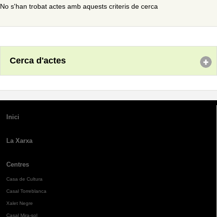
No s'han trobat actes amb aquests criteris de cerca
Cerca d'actes
Inici
La Xarxa
Centres
Casa de Cultura
Casal Torreblanca
Xalet Negre
Casal Mira-sol