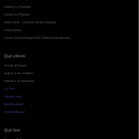
Casino La Floresta
Casal Les Planes
Sala Clavé - La Unió Centre Cultural
Casa Aymat
Centre Grau-Garriga d'Art Tèxtil Contemporani
Què oferim
Cessió d'espais
Suport a les entitats
Impuls a la creativitat
La Pua
Oficina Jove
Bar Bocamoll
Teatre Mira-sol
Què fem