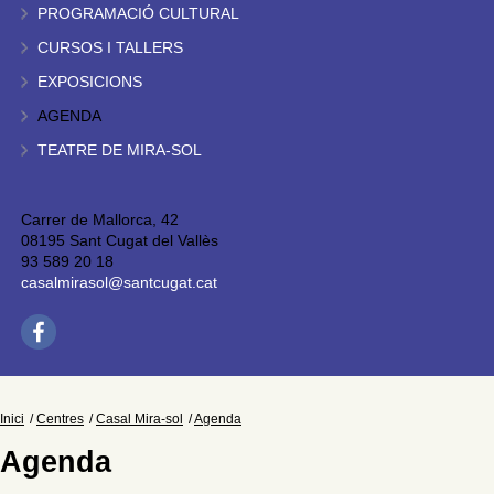
PROGRAMACIÓ CULTURAL
CURSOS I TALLERS
EXPOSICIONS
AGENDA
TEATRE DE MIRA-SOL
Carrer de Mallorca, 42
08195 Sant Cugat del Vallès
93 589 20 18
casalmirasol@santcugat.cat
Inici
Centres
Casal Mira-sol
Agenda
Agenda