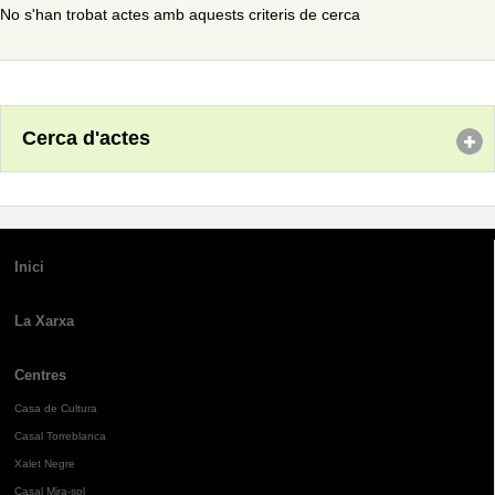
No s'han trobat actes amb aquests criteris de cerca
Cerca d'actes
Inici
La Xarxa
Centres
Casa de Cultura
Casal Torreblanca
Xalet Negre
Casal Mira-sol