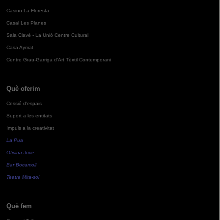
Casino La Floresta
Casal Les Planes
Sala Clavé - La Unió Centre Cultural
Casa Aymat
Centre Grau-Garriga d'Art Tèxtil Contemporani
Què oferim
Cessió d'espais
Suport a les entitats
Impuls a la creativitat
La Pua
Oficina Jove
Bar Bocamoll
Teatre Mira-sol
Què fem