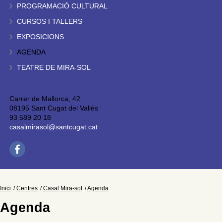
PROGRAMACIÓ CULTURAL
CURSOS I TALLERS
EXPOSICIONS
AGENDA
TEATRE DE MIRA-SOL
Carrer de Mallorca, 42
08195 Sant Cugat del Vallès
93 589 20 18
casalmirasol@santcugat.cat
Inici
Centres
Casal Mira-sol
Agenda
Agenda