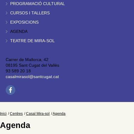
PROGRAMACIÓ CULTURAL
CURSOS I TALLERS
EXPOSICIONS
AGENDA
TEATRE DE MIRA-SOL
Carrer de Mallorca, 42
08195 Sant Cugat del Vallès
93 589 20 18
casalmirasol@santcugat.cat
Inici
Centres
Casal Mira-sol
Agenda
Agenda