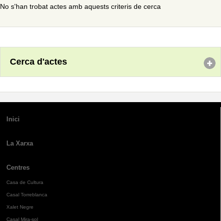
No s'han trobat actes amb aquests criteris de cerca
Cerca d'actes
Inici
La Xarxa
Centres
Casa de Cultura
Casal Torreblanca
Xalet Negre
Casal Mira-sol