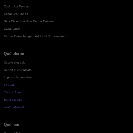
Casino La Floresta
Casal Les Planes
Sala Clavé - La Unió Centre Cultural
Casa Aymat
Centre Grau-Garriga d'Art Tèxtil Contemporani
Què oferim
Cessió d'espais
Suport a les entitats
Impuls a la creativitat
La Pua
Oficina Jove
Bar Bocamoll
Teatre Mira-sol
Què fem