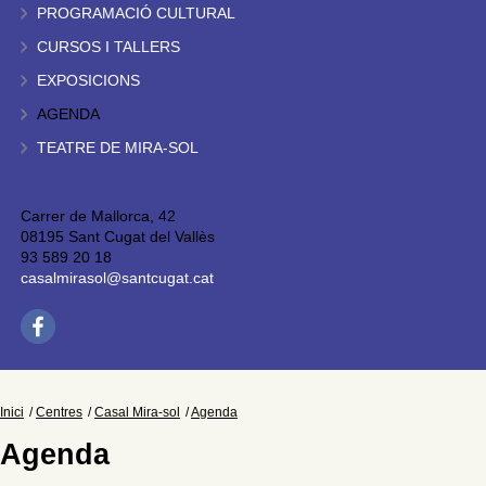
PROGRAMACIÓ CULTURAL
CURSOS I TALLERS
EXPOSICIONS
AGENDA
TEATRE DE MIRA-SOL
Carrer de Mallorca, 42
08195 Sant Cugat del Vallès
93 589 20 18
casalmirasol@santcugat.cat
Inici
Centres
Casal Mira-sol
Agenda
Agenda