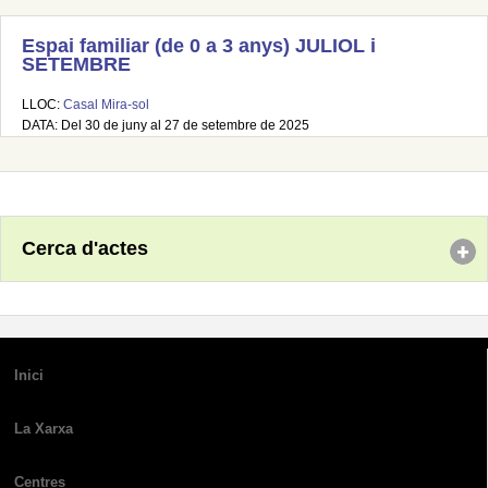
Espai familiar (de 0 a 3 anys) JULIOL i
SETEMBRE
LLOC:
Casal Mira-sol
DATA: Del 30 de juny al 27 de setembre de 2025
Cerca d'actes
Inici
La Xarxa
Centres