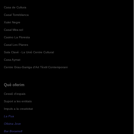
Casa de Cultura
Casal Torreblanca
Xalet Negre
Casal Mira-sol
Casino La Floresta
Casal Les Planes
Sala Clavé - La Unió Centre Cultural
Casa Aymat
Centre Grau-Garriga d'Art Tèxtil Contemporani
Què oferim
Cessió d'espais
Suport a les entitats
Impuls a la creativitat
La Pua
Oficina Jove
Bar Bocamoll