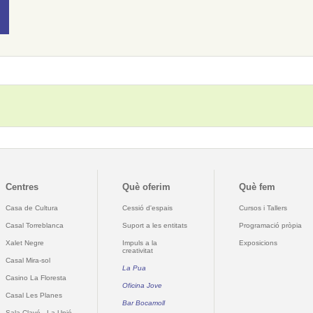
Centres
Què oferim
Què fem
Casa de Cultura
Cessió d'espais
Cursos i Tallers
Casal Torreblanca
Suport a les entitats
Programació pròpia
Xalet Negre
Impuls a la
Exposicions
creativitat
Casal Mira-sol
La Pua
Casino La Floresta
Oficina Jove
Casal Les Planes
Bar Bocamoll
Sala Clavé - La Unió