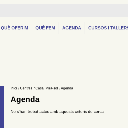
QUÈ OFERIM
QUÈ FEM
AGENDA
CURSOS I TALLER
Inici
Centres
Casal Mira-sol
Agenda
Agenda
No s'han trobat actes amb aquests criteris de cerca