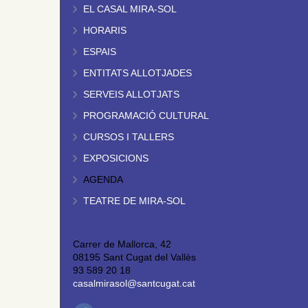
EL CASAL MIRA-SOL
HORARIS
ESPAIS
ENTITATS ALLOTJADES
SERVEIS ALLOTJATS
PROGRAMACIÓ CULTURAL
CURSOS I TALLERS
EXPOSICIONS
AGENDA
TEATRE DE MIRA-SOL
Carrer de Mallorca, 42
08195 Sant Cugat del Vallès
93 589 20 18
casalmirasol@santcugat.cat