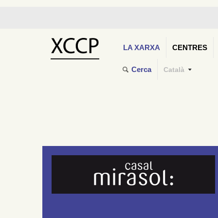
LA XARXA
CENTRES
Cerca
Català