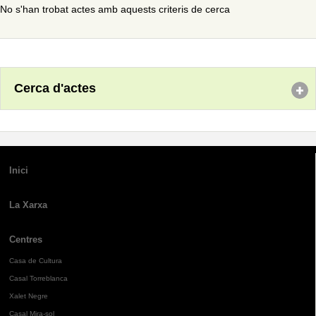
No s'han trobat actes amb aquests criteris de cerca
Cerca d'actes
Inici
La Xarxa
Centres
Casa de Cultura
Casal Torreblanca
Xalet Negre
Casal Mira-sol