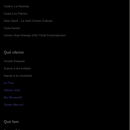
Casino La Floresta
Casal Les Planes
Sala Clavé - La Unió Centre Cultural
Casa Aymat
Centre Grau-Garriga d'Art Tèxtil Contemporani
Què oferim
Cessió d'espais
Suport a les entitats
Impuls a la creativitat
La Pua
Oficina Jove
Bar Bocamoll
Teatre Mira-sol
Què fem