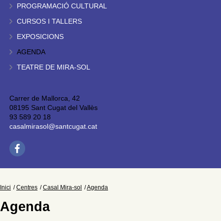
PROGRAMACIÓ CULTURAL
CURSOS I TALLERS
EXPOSICIONS
AGENDA
TEATRE DE MIRA-SOL
Carrer de Mallorca, 42
08195 Sant Cugat del Vallès
93 589 20 18
casalmirasol@santcugat.cat
Inici
Centres
Casal Mira-sol
Agenda
Agenda