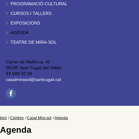
PROGRAMACIÓ CULTURAL
CURSOS I TALLERS
EXPOSICIONS
AGENDA
TEATRE DE MIRA-SOL
Carrer de Mallorca, 42
08195 Sant Cugat del Vallès
93 589 20 18
casalmirasol@santcugat.cat
Inici
Centres
Casal Mira-sol
Agenda
Agenda