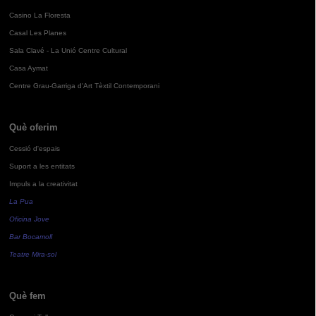
Casino La Floresta
Casal Les Planes
Sala Clavé - La Unió Centre Cultural
Casa Aymat
Centre Grau-Garriga d'Art Tèxtil Contemporani
Què oferim
Cessió d'espais
Suport a les entitats
Impuls a la creativitat
La Pua
Oficina Jove
Bar Bocamoll
Teatre Mira-sol
Què fem