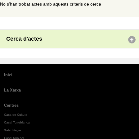
No s'han trobat actes amb aquests criteris de cerca
Cerca d'actes
Inici
La Xarxa
Centres
Casa de Cultura
Casal Torreblanca
Xalet Negre
Casal Mira-sol