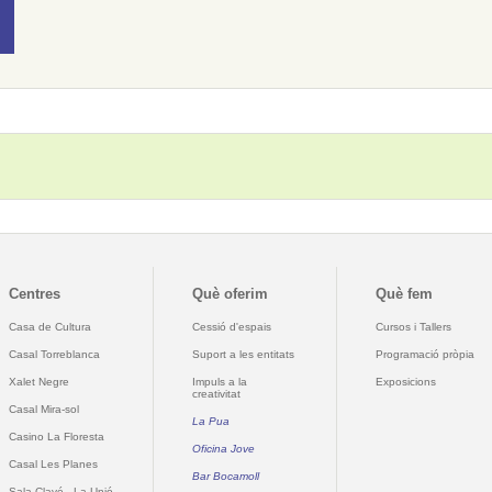
Centres
Què oferim
Què fem
Casa de Cultura
Cessió d'espais
Cursos i Tallers
Casal Torreblanca
Suport a les entitats
Programació pròpia
Xalet Negre
Impuls a la
Exposicions
creativitat
Casal Mira-sol
La Pua
Casino La Floresta
Oficina Jove
Casal Les Planes
Bar Bocamoll
Sala Clavé - La Unió