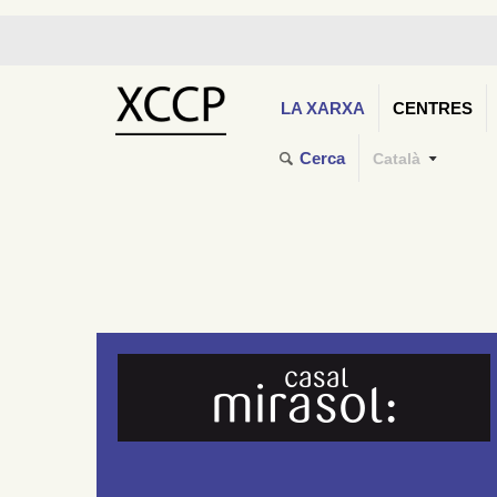
LA XARXA
CENTRES
Cerca
Català