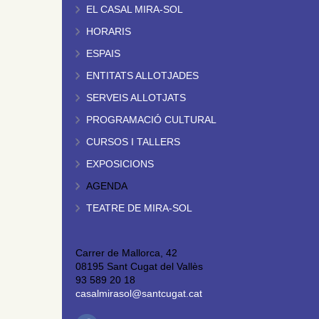
EL CASAL MIRA-SOL
HORARIS
ESPAIS
ENTITATS ALLOTJADES
SERVEIS ALLOTJATS
PROGRAMACIÓ CULTURAL
CURSOS I TALLERS
EXPOSICIONS
AGENDA
TEATRE DE MIRA-SOL
Carrer de Mallorca, 42
08195 Sant Cugat del Vallès
93 589 20 18
casalmirasol@santcugat.cat