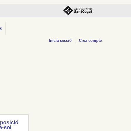
S
Inicia sessió
Crea compte
posició
a-sol