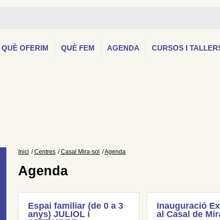
QUÈ OFERIM
QUÈ FEM
AGENDA
CURSOS I TALLER
Inici
Centres
Casal Mira-sol
Agenda
Agenda
Espai familiar (de 0 a 3
Inauguració Ex
anys) JULIOL i
al Casal de Mir