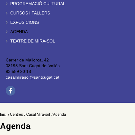
PROGRAMACIÓ CULTURAL
CURSOS I TALLERS
EXPOSICIONS
AGENDA
TEATRE DE MIRA-SOL
Carrer de Mallorca, 42
08195 Sant Cugat del Vallès
93 589 20 18
casalmirasol@santcugat.cat
Inici
Centres
Casal Mira-sol
Agenda
Agenda