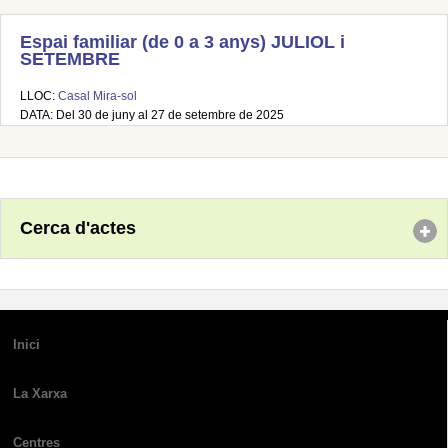
Espai familiar (de 0 a 3 anys) JULIOL i
SETEMBRE
LLOC:
Casal Mira-sol
DATA: Del 30 de juny al 27 de setembre de 2025
Cerca d'actes
Inici
La Xarxa
Centres