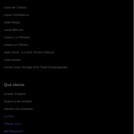
Casa de Cultura
Casal Torreblanca
Xalet Negre
Casal Mira-sol
Casino La Floresta
Casal Les Planes
Sala Clavé - La Unió Centre Cultural
Casa Aymat
Centre Grau-Garriga d'Art Tèxtil Contemporani
Què oferim
Cessió d'espais
Suport a les entitats
Impuls a la creativitat
La Pua
Oficina Jove
Bar Bocamoll