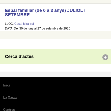
Espai familiar (de 0 a 3 anys) JULIOL i
SETEMBRE
LLOC:
Casal Mira-sol
DATA: Del 30 de juny al 27 de setembre de 2025
Cerca d'actes
Inici
La Xarxa
Centres