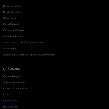
Casa de Cultura
Casal Torreblanca
Xalet Negre
Casal Mira-sol
Casino La Floresta
Casal Les Planes
Sala Clavé - La Unió Centre Cultural
Casa Aymat
Centre Grau-Garriga d'Art Tèxtil Contemporani
Què oferim
Cessió d'espais
Suport a les entitats
Impuls a la creativitat
La Pua
Oficina Jove
Bar Bocamoll