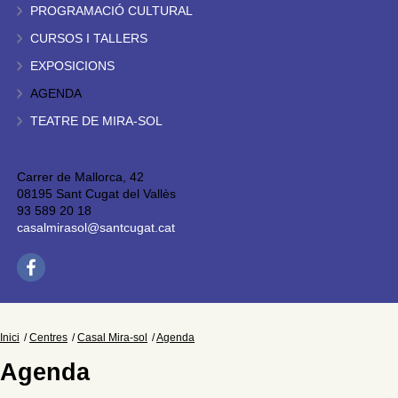
PROGRAMACIÓ CULTURAL
CURSOS I TALLERS
EXPOSICIONS
AGENDA
TEATRE DE MIRA-SOL
Carrer de Mallorca, 42
08195 Sant Cugat del Vallès
93 589 20 18
casalmirasol@santcugat.cat
Inici
Centres
Casal Mira-sol
Agenda
Agenda