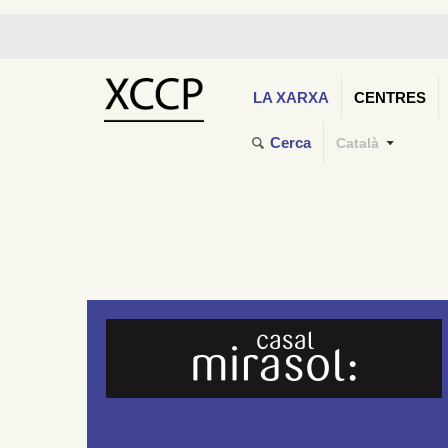
LA XARXA
CENTRES
Cerca
Català