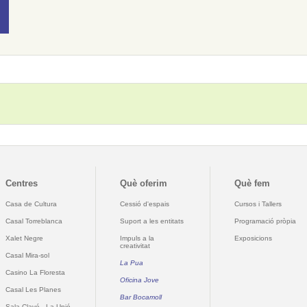
Centres
Què oferim
Què fem
Casa de Cultura
Cessió d'espais
Cursos i Tallers
Casal Torreblanca
Suport a les entitats
Programació pròpia
Xalet Negre
Impuls a la
Exposicions
creativitat
Casal Mira-sol
La Pua
Casino La Floresta
Oficina Jove
Casal Les Planes
Bar Bocamoll
Sala Clavé - La Unió