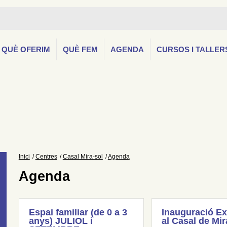
QUÈ OFERIM
QUÈ FEM
AGENDA
CURSOS I TALLER
Inici
Centres
Casal Mira-sol
Agenda
Agenda
Espai familiar (de 0 a 3
Inauguració Ex
anys) JULIOL i
al Casal de Mir