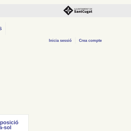
S
Inicia sessió
Crea compte
posició
a-sol