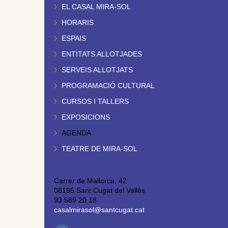
EL CASAL MIRA-SOL
HORARIS
ESPAIS
ENTITATS ALLOTJADES
SERVEIS ALLOTJATS
PROGRAMACIÓ CULTURAL
CURSOS I TALLERS
EXPOSICIONS
AGENDA
TEATRE DE MIRA-SOL
Carrer de Mallorca, 42
08195 Sant Cugat del Vallès
93 589 20 18
casalmirasol@santcugat.cat